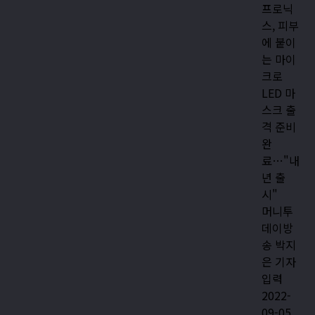
프로닉
스, 피부
에 붙이
는 마이
크로
LED 마
스크 출
격 준비
완
료…"내
년 출
시"
머니투
데이방
송 박지
은 기자
입력
2022-
09-05