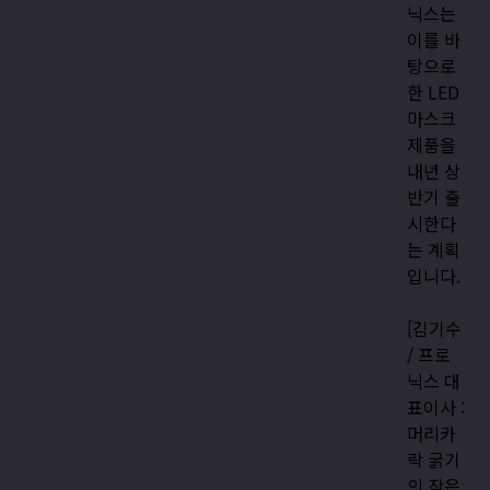
닉스는
이를 바
탕으로
한 LED
마스크
제품을
내년 상
반기 출
시한다
는 계획
입니다.
[김기수
/ 프로
닉스 대
표이사 :
머리카
락 굵기
의 작은