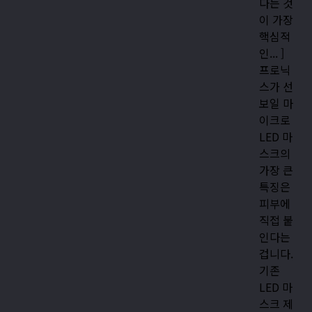
다는 것
이 가장
핵심적
인... ]
프로닉
스가 선
보일 마
이크로
LED 마
스크의
가장 큰
특징은
피부에
직접 붙
인다는
겁니다.
기존
LED 마
스크 제