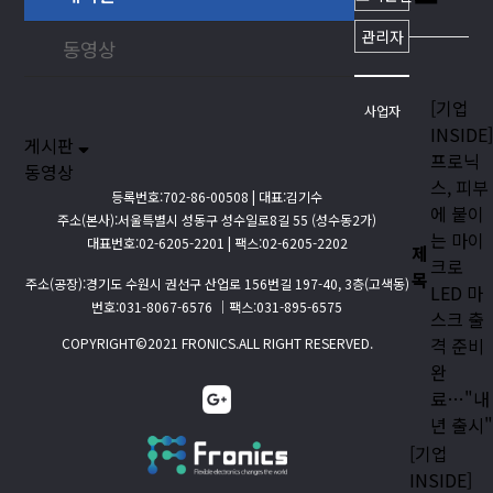
(고색동)
관리자
온라인 문의
번호:031-8
동영상
팩스:031-8
온라인문의
[기업
사업자
INSIDE
게시판
프로닉
동영상
스, 피부
등록번호:702-86-00508 | 대표:김기수
에 붙이
주소(본사):서울특별시 성동구 성수일로8길 55 (성수동2가)
는 마이
대표번호:02-6205-2201 | 팩스:02-6205-2202
제
크로
목
주소(공장):경기도 수원시 권선구 산업로 156번길 197-40, 3층(고색동)
LED 마
번호:031-8067-6576 │팩스:031-895-6575
스크 출
격 준비
COPYRIGHT©2021 FRONICS.ALL RIGHT RESERVED.
완
료…"내
년 출시
[기업
INSIDE]