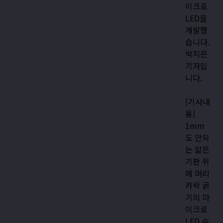
이크로
LED을
개발했
습니다.
박지은
기자입
니다.
[기사내
용]
1mm
도 안되
는 얇은
기판 위
에 머리
카락 굵
기의 마
이크로
LED 수