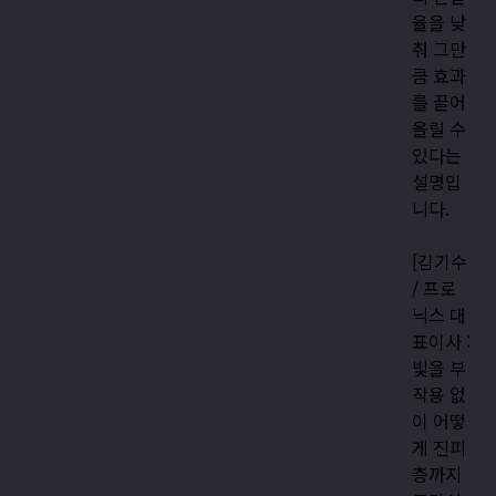
율을 낮
춰 그만
큼 효과
를 끌어
올릴 수
있다는
설명입
니다.
[김기수
/ 프로
닉스 대
표이사 :
빛을 부
작용 없
이 어떻
게 진피
층까지