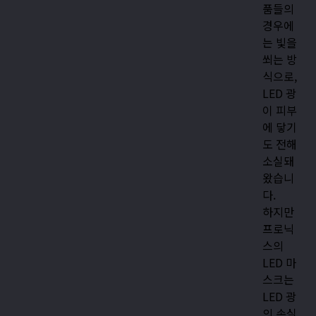
품들의
경우에
는 빛을
쐬는 방
식으로,
LED 광
이 피부
에 닿기
도 전해
소실돼
왔습니
다.
하지만
프로닉
스의
LED 마
스크는
LED 광
의 손실