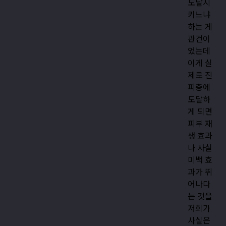
도달시
키느냐
하는 게
관건이
었는데
이게 실
제로 진
피층에
도달하
게 되면
피부 재
생 효과
나 사실
미백 효
과가 뛰
어나다
는 것을
저희가
사실은