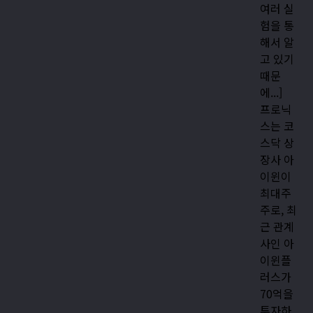
여러 실
험을 통
해서 알
고 있기
때문
에...]
프로닉
스는 코
스닥 상
장사 아
이윈이
최대주
주로, 최
근 관계
사인 아
이윈플
러스가
70억을
투자하