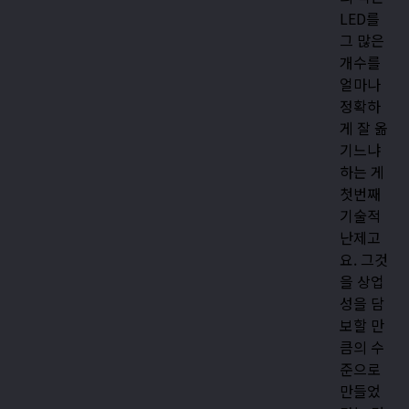
LED를
그 많은
개수를
얼마나
정확하
게 잘 옮
기느냐
하는 게
첫번째
기술적
난제고
요. 그것
을 상업
성을 담
보할 만
큼의 수
준으로
만들었