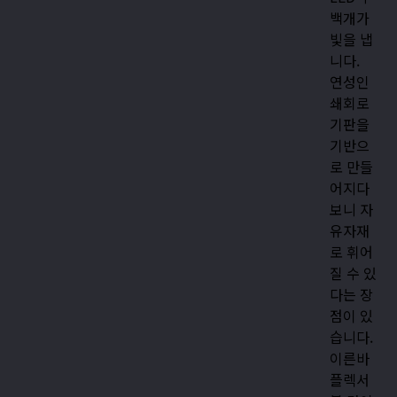
백개가
빛을 냅
니다.
연성인
쇄회로
기판을
기반으
로 만들
어지다
보니 자
유자재
로 휘어
질 수 있
다는 장
점이 있
습니다.
이른바
플렉서