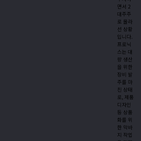
면서 2
대주주
로 올라
선 상황
입니다.
프로닉
스는 대
량 생산
을 위한
장비 발
주를 마
친 상태
로, 제품
디자인
등 상품
화를 위
한 막바
지 작업