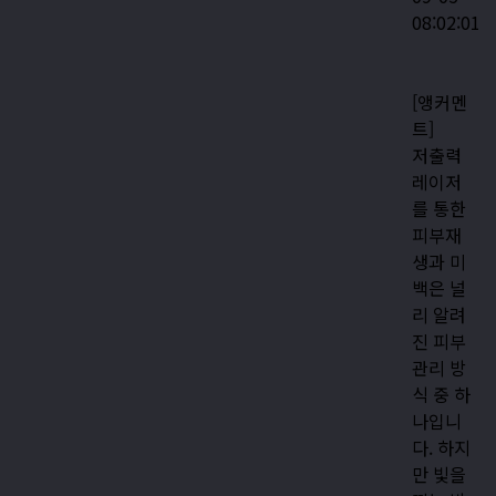
08:02:01
[앵커멘
트]
저출력
레이저
를 통한
피부재
생과 미
백은 널
리 알려
진 피부
관리 방
식 중 하
나입니
다. 하지
만 빛을