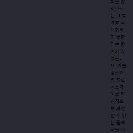
쬐는 방
식으로
는 그 효
과를 극
대화하
지 못한
다는 한
계가 있
었는데
요. 기술
강소기
업 프로
닉스가
이를 혁
신적으
로 개선
할 수 있
는 플렉
서블 마