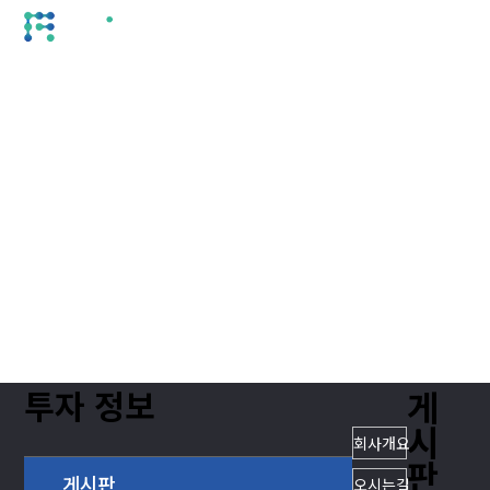
ENG
site map
FRONICS
회사개요
게시판
프로닉스
기술소개
오시는길
관리자
회사소개
보이스센서
사업자 등록번
CI
마이크로LED
86-00508
오시는길
대표:김기수
주소(본사)
성동구 성수
55 (성수동
특허 및 인증
투자 정보
대표번호:02-
2201
보이스센서 특허
게시판
투자 정보
게
팩스:02-62
마이크로LED 특허
동영상
시
회사개요
주소(공장)
인증
판
수원시 권선
게시판
오시는길
156번길 19