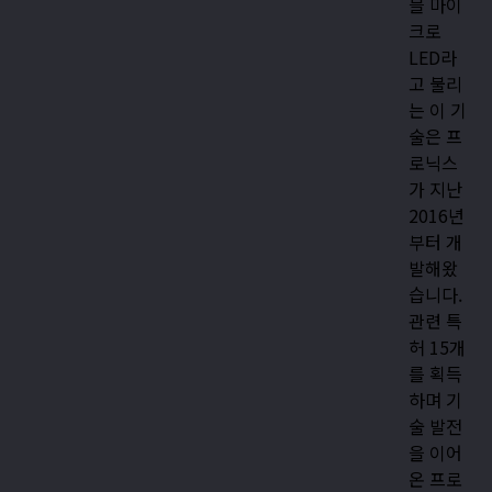
블 마이
크로
LED라
고 불리
는 이 기
술은 프
로닉스
가 지난
2016년
부터 개
발해왔
습니다.
관련 특
허 15개
를 획득
하며 기
술 발전
을 이어
온 프로