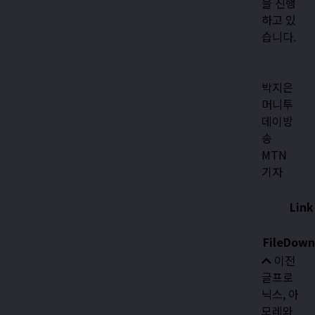
을 진행
하고 있
습니다.
박지은
머니투
데이방
송
MTN
기자
Link
FileDown
이전
글
프로
닉스, 아
모레와