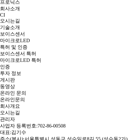
프로닉스
회사소개
CI
오시는길
기술소개
보이스센서
마이크로LED
특허 및 인증
보이스센서 특허
마이크로LED 특허
인증
투자 정보
게시판
동영상
온라인 문의
온라인문의
회사개요
오시는길
관리자
사업자 등록번호:702-86-00508
대표:김기수
주소(본사):서울특별시 성동구 성수일로8길 55 (성수동2가)