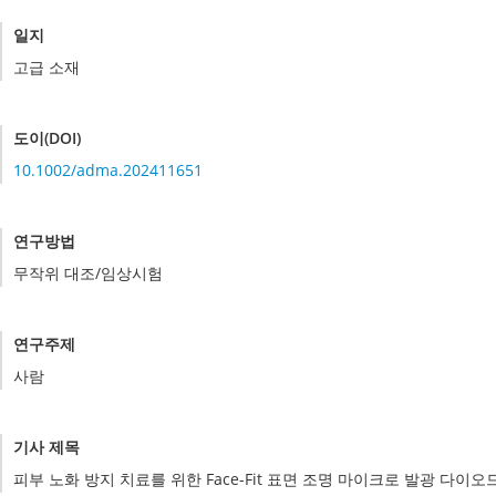
일지
고급 소재
도이(DOI)
10.1002/adma.202411651
연구방법
무작위 대조/임상시험
연구주제
사람
기사 제목
피부 노화 방지 치료를 위한 Face-Fit 표면 조명 마이크로 발광 다이